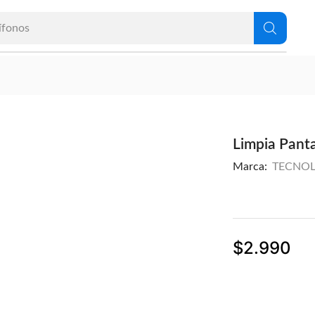
ífonos
Limpia Pant
Marca:
TECNO
$
2.990