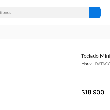
ífonos
Teclado Min
Marca:
DATAC
$
18.900