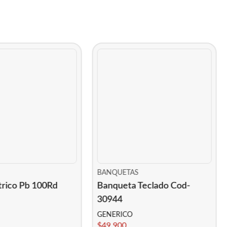
BANQUETAS
trico Pb 100Rd
Banqueta Teclado Cod-
30944
GENERICO
$
49.900