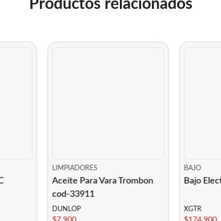
Productos relacionados
LIMPIADORES
BAJO
C
Aceite Para Vara Trombon
Bajo Elec
cod-33911
DUNLOP
XGTR
$
7.900
$
174.900