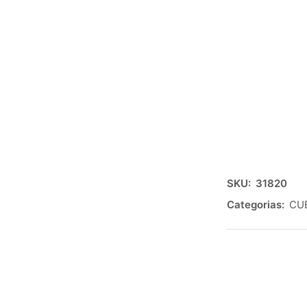
SKU:
31820
Categorias:
CU